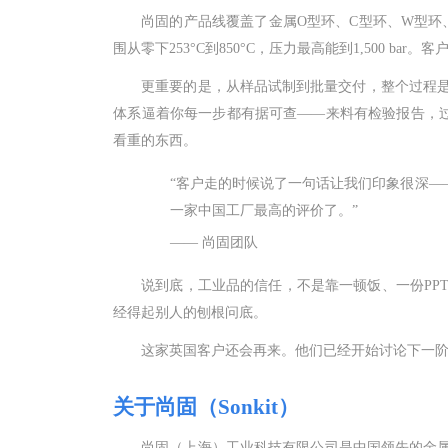
尚固的产品线覆盖了金属
O型环、C型环、W型环、U
围从零下253°C到850°C，压力最高能到1,500 
更重要的是，从样品试制到批量交付，整个过程
体系逼着你每一步都有据可查
——来料有检验报告，过
看重的东西。
“客户走的时候说了一句话让我们印象很深—
一家中国工厂最高的评价了。”
—— 尚固团队
说到底，工业品的信任，不是靠一顿饭、一份
P
经得起别人的刨根问底。
这家英国客户还会再来。他们已经开始讨论下一
关于尚固（
Sonkit）
尚固（上海）工业科技有限公司是中国领先的金