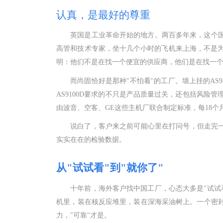
认真，是最好的尊重
英国是工业革命开始的地方。两百多年来，这个
高管和技术专家，坐十几个小时的飞机来上海，不是
明：他们不是在找一个便宜的供应商，他们是在找一
而尚固恰好是那种
"不怕看"的工厂。墙上挂的AS9
AS9100D要求的不只是产品质量过关，还包括风险管
由波音、空客、GE这些主机厂联合制定标准，每18
说白了，客户来之前可能心里在打问号，但走完
实实在在的检验数据。
从
"试试看"到"就你了"
十年前，海外客户找中国工厂，心态大多是
"试
机里，装在核反应堆里，装在深海采油树上。一个密封
力，"可靠"才是。