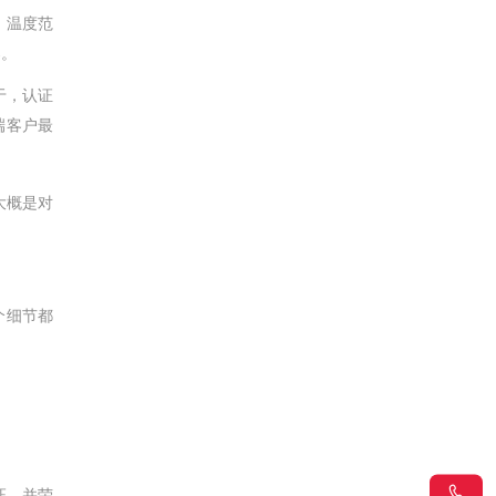
做，温度范
案。
于，认证
端客户最
大概是对
个细节都
S认证，并荣