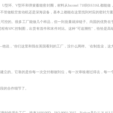
型环、V型环和弹簧蓄能密封圈，材料从Inconel 718到SS316L都能
bar。客户不管做航空发动机还是深海设备，基本上都能在这里找到对应的密封方
是可控的。很多工厂能做几个样品，但一到批量就掉链子。尚固的优势在
程有SPC控制图，出货有首件和末件对比。这种"可追溯性"，恰恰是高
—他说，‘你们这里和我在英国看到的工厂，没什么两样。’在制造业，这
PT建立的。它靠的是你每一次交付都做到位，每一次审核都过得去，每一
阶段的合作细节了。
属密封件源头工厂，持有
AS9100D、ISO 9001:2015、Nadcap及D-U-N-