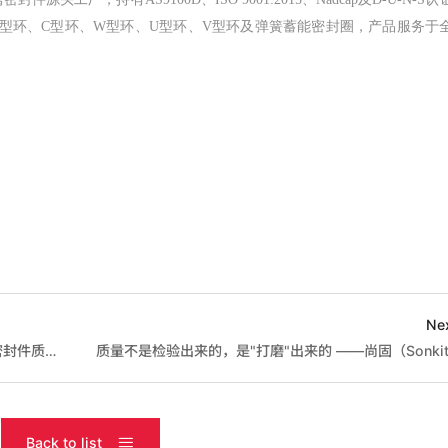
属O型环、C型环、W型环、U型环、V型环及弹簧蓄能密封圈，产品服务于
Ne
尚固（Sonkit）斩获Nadcap无损检测认证 高端金属密封件质量管理再上新台阶
Back to list