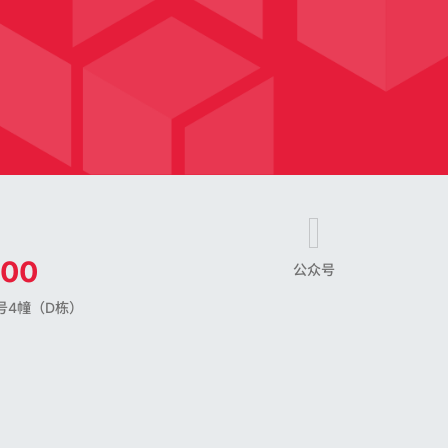
800
公众号
号4幢（D栋）