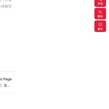
手机
全球航空
微信
留言
xt Page
质量不是检验出来的，是"打磨"出来的 ——尚固（Sonkit）金属密封件工厂质量管理文化纪实 从每日晨会看一家航空航天密封圈源头工厂如何将质量意识融入每一天