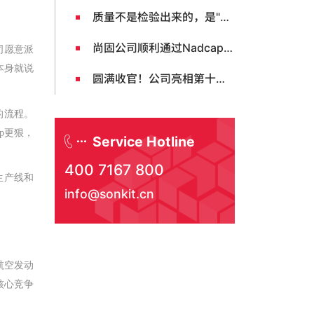
质量不是检验出来的，是"打磨"出来的 ——尚固（Sonkit）金属密封件工厂质量管理文化纪实 从每日晨会看一家航空航天密封圈源头工厂如何将质量意识融入每一天
尚固公司顺利通过Nadcap首次认证，开启航空航天制造新篇章
司愿意派
本身就说
圆满收官！公司亮相第十三届GTF航空动力与燃气轮机展览会 展现硬核技术实力
敲的流程。
p更狠，
Service Hotline
400 7167 800
生产线和
info@sonkit.cn
航空发动
核心竞争