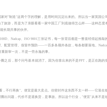
国家对
"制造"这两个字的理解，是用时间沉淀出来的。所以当一家英国公
为了旅游，而是为了亲眼看看一家中国工厂到底做得怎么样——这种态度
个能长期共事的伙伴。
100D、Nadcap、ISO 9001三张证书，每一张背后都是一整套经得起推
理、配置管理、假冒件预防——一百多条额外条款，每条都要落地。Nadca
个月重新审一次，不是一劳永逸的事。
一圈之后，那个问号基本就消了。因为你拿出来的不是
PPT，是正在跑的
试看，不行再换"。便宜是最大卖点。但密封件这东西不太一样——它装在
圈出问题，代价不是退换货，是事故。所以这个行业，"便宜"从来不是