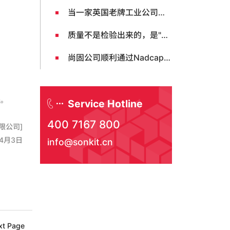
当一家英国老牌工业公司，飞越半个地球来看一家中国工厂
质量不是检验出来的，是"打磨"出来的 ——尚固（Sonkit）金属密封件工厂质量管理文化纪实 从每日晨会看一家航空航天密封圈源头工厂如何将质量意识融入每一天
尚固公司顺利通过Nadcap首次认证，开启航空航天制造新篇章
程。
Service Hotline
400 7167 800
限公司]
年4月3日
info@sonkit.cn
xt Page