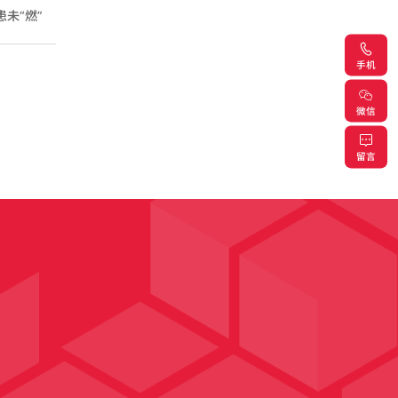
未“燃”
手机
微信
留言