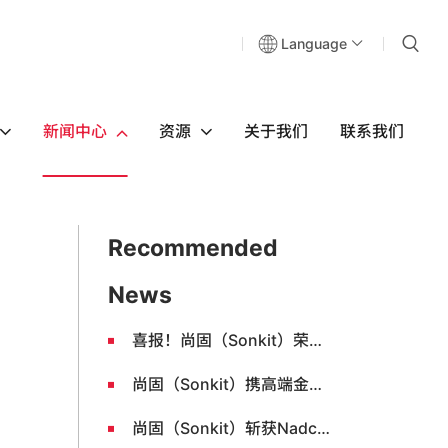
Language
新闻中心
资源
关于我们
联系我们
Recommended
News
喜报！尚固（Sonkit）荣获国家级"高新技术企业"认定
尚固（Sonkit）携高端金属密封圈亮相“诺益杯”真空科技学术会议
尚固（Sonkit）斩获Nadcap无损检测认证 高端金属密封件质量管理再上新台阶