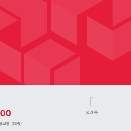
800
公众号
号4幢（D栋）